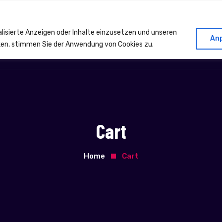
rnheim
01625876691
alisierte Anzeigen oder Inhalte einzusetzen und unseren
An
cken, stimmen Sie der Anwendung von Cookies zu.
Home
IT
Kontakt
Cart
Home
Cart